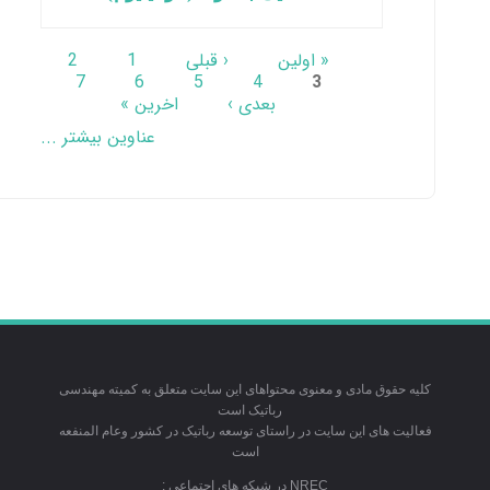
صفحه‌ها
« اولین
‹ قبلی
1
2
7
6
5
4
3
بعدی ›
اخرین »
عناوین بیشتر ...
کلیه حقوق مادی و معنوی محتواهای این سایت متعلق به کمیته مهندسی
رباتیک است
فعالیت های این سایت در راستای توسعه رباتیک در کشور وعام المنفعه
است
NREC در شبکه های اجتماعی :