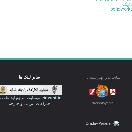
اتیک
سایر لینک ها
سایت ما را بهتر ببینید با :
Irinvent.ir
وبسایت مرجع ابداعات و
اختراعات ایرانی و خارجی
flashplayer.ir