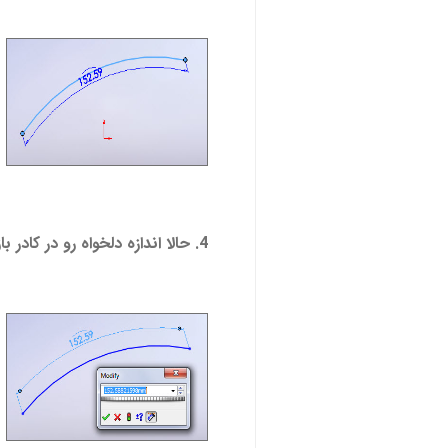
4. حالا اندازه دلخواه رو در کادر باز شده تایپ کنید و تاییدش کنید .