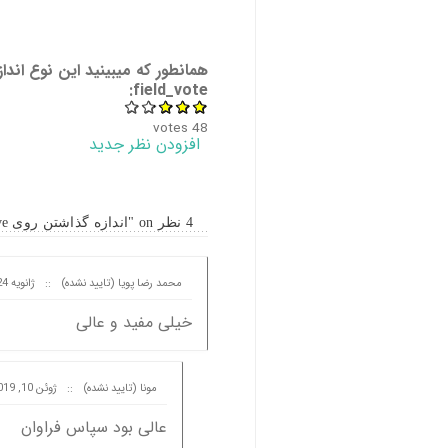
همانطور که میبینید این نوع اندا
field_vote:
votes
48
افزودن نظر جدید
4 نظر on "اندازه گذاشتن روی curve (طول منحنی در solidworks)"
محمد رضا پویا (تایید نشده)
::
ژانویه 24, 2019 at 07:16
خیلی مفید و عالی
مونا (تایید نشده)
::
ژوئن 10, 2019 at 09:41
عالی بود سپاس فراوان