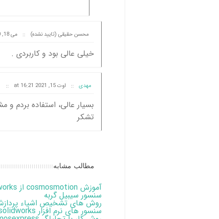
محسن حقیقی (تایید نشده)
::
می 18, 2020 at 07:35
خیلی عالی بود و کاربردی .
مهدی
::
اوت 15, 2021 at 16:21
::
بسیار عالی، استفاده بردم و م
تشکر
مطالب مشابه
آموزش cosmosmotion از solidworks
سنسور سیبیل گربه
روش های تشخیص اشیاء پردازش
سنسور های نرم افزار solidworks
روش کار با تحلیلگر solidworks ، cosmosexpress