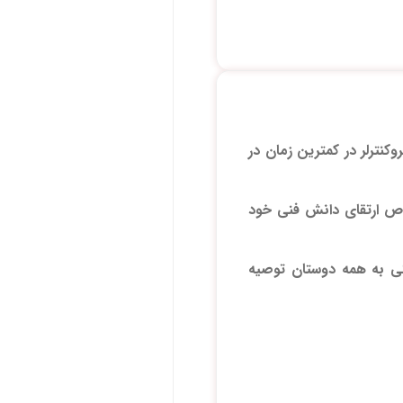
نترلر در کمترین زمان در
ص ارتقای دانش فنی خود
ی به همه دوستان توصیه
about الکترونیک میکروکنترلری AVR در چند
ای علاقه مندان