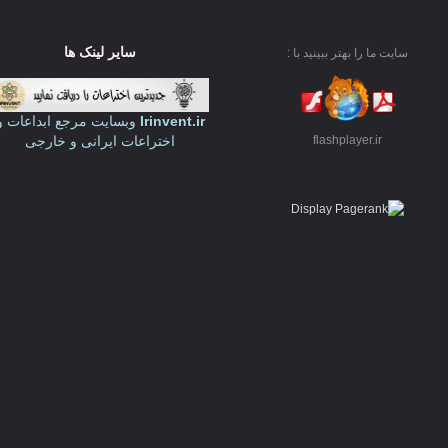
سایر لینک ها
سایت ما را بهتر ببینید با :
Irinvent.ir
وبسایت مرجع ابداعات و
اختراعات ایرانی و خارجی
flashplayer.ir