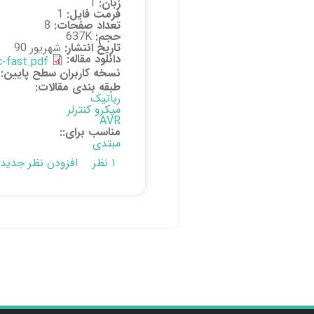
زبان:
1
فرمت فایل:
1
تعداد صفحات:
8
حجم:
637K
تاریخ انتشار:
شهریور 90
دانلود مقاله:
c-fast.pdf
نسخه کاربران سطح پایین:
طبقه بندی مقالات:
رباتیک
میکرو کنترلر
AVR
مناسب برای::
مبتدی
۱ نظر
افزودن نظر جدید