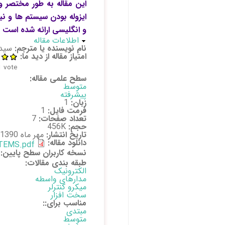
این مقاله به طور مختصر و
ایزوله بودن سیستم ها و نی
و انگلیسی ارائه شده است .
پنهان کن
اطلاعات مقاله
نام نویسنده یا مترجم:
سید
امتیاز مقاله از دید ما:
1
vote)
سطح علمی مقاله:
متوسط
پیشرفته
زبان:
1
فرمت فایل:
1
تعداد صفحات:
7
حجم:
456K
تاریخ انتشار:
مهر ماه 1390
دانلود مقاله:
TEMS.pdf
نسخه کاربران سطح پایین:
طبقه بندی مقالات:
الکترونیک
مدارهای واسطه
میکرو کنترلر
سخت افزار
مناسب برای::
مبتدی
متوسط