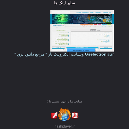
سایر لینک ها
Gselectronic.ir
وبسایت الکترونیک باز " مرجع دانلود برق "
سایت ما را بهتر ببینید با :
flashplayer.ir