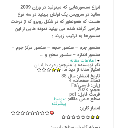
انواع سنسورھایی که میتونید در ورژن 2009
سالید در سرویس پک اولش ببینید در سه نوع
ھست که ھمونطور که در شکل روبرو که از درخت
طراحی گرفته شده می بینید نمونه ھایی از این
سنسورھا به ترتیب زیرند :
سنسور جرم – سنسور حجم – سنسور مرکز جرم –
سنسور اندازه – سنسور سطح و ...
پنهان کن
اطلاعات مقاله
نام نویسنده یا مترجم:
زهره دارابیان
امتیاز مقاله از دید ما:
تاریخ انتشار:
سال 88
تعداد صفحات:
4
زبان:
فارسی/Fa
حجم:
202K
فرمت فایل:
pdf
سطح علمی مقاله:
متوسط
پیشرفته
امتیاز کاربر:
نسخه کاربران سطح پایین: