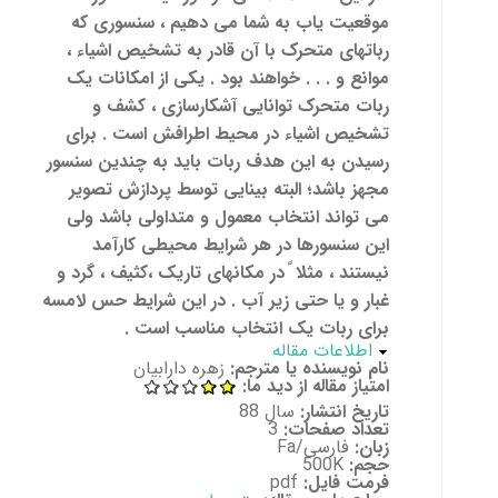
موقعیت یاب به شما می دهیم ، سنسوری که
رباتهای متحرک با آن قادر به تشخیص اشیاء ،
موانع و . . . خواهند بود . یکی از امکانات یک
ربات متحرک توانایی آشکارسازی ، کشف و
تشخیص اشیاء در محیط اطرافش است . برای
رسیدن به این هدف ربات باید به چندین سنسور
مجهز باشد؛ البته بینایی توسط پردازش تصویر
می تواند انتخاب معمول و متداولی باشد ولی
این سنسورها در هر شرایط محیطی کارآمد
نیستند ، مثلا ً در مکانهای تاریک ،کثیف ، گرد و
غبار و یا حتی زیر آب . در این شرایط حس لامسه
برای ربات یک انتخاب مناسب است .
پنهان کن
اطلاعات مقاله
نام نویسنده یا مترجم:
زهره دارابیان
امتیاز مقاله از دید ما:
تاریخ انتشار:
سال 88
تعداد صفحات:
3
زبان:
فارسی/Fa
حجم:
500K
فرمت فایل:
pdf