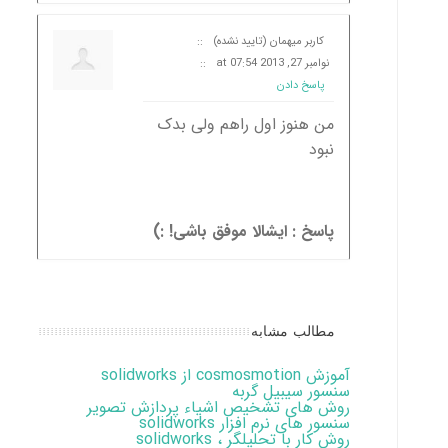
کاربر میهمان (تایید نشده)
::
نوامبر 27, 2013 at 07:54
::
پاسخ دادن
من هنوز اول راهم ولی بدک
نبود
پاسخ : ایشالا موفق باشی! :)
مطالب مشابه
آموزش cosmosmotion از solidworks
سنسور سیبیل گربه
روش های تشخیص اشیاء پردازش تصویر
سنسور های نرم افزار solidworks
روش کار با تحلیلگر solidworks ،