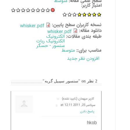
سطح علمی مقاله:
متوسط
امتیاز کاربر:
نسخه کاربران سطح پایین:
whisker.pdf
دانلود مقاله:
whisker.pdf
طبقه بندی مقالات:
الکترونیک
الکترونیک ربات
سنسور - حسگر
مناسب برای::
متوسط
افزودن نظر جدید
2 نظر on "سنسور سیبیل گربه"
کاربر میهمان (تایید نشده)
::
سپتامبر 25, 2011 at 12:11
::
پاسخ دادن
hkob