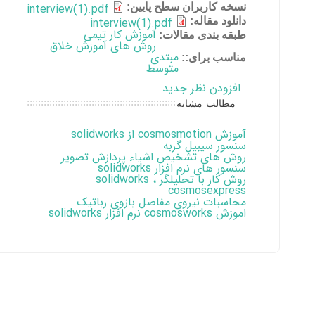
نسخه کاربران سطح پایین:
interview(1).pdf
دانلود مقاله:
interview(1).pdf
آموزش کار تیمی
طبقه بندی مقالات:
روش های آموزش خلاق
مبتدی
مناسب برای::
متوسط
افزودن نظر جدید
مطالب مشابه
آموزش cosmosmotion از solidworks
سنسور سیبیل گربه
روش های تشخیص اشیاء پردازش تصویر
سنسور های نرم افزار solidworks
روش کار با تحلیلگر solidworks ،
cosmosexpress
محاسبات نیروی مفاصل بازوی رباتیک
اموزش cosmosworks نرم افزار solidworks