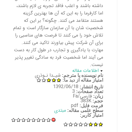
داشته باشند و اغلب فاقد تجربه ی لازم باشند،
اما کارفرما را به این که آن ها بهترین گزینه
هستند متقاعد می کنند. چگونه؟ بر این که
شخصیت شان با آن سازمان سازگار است و تمام
تلاش خود را می کنند تا فرصت های مناسبی را
برای آن شرکت پیش بیاورند تاکید می کنند.
مهارت با یادگیری و تجارب در طول کار به دست
می آیند اما شخصیت فرد به سادگی تغییر پذیر
نیست.
پنهان کن
اطلاعات مقاله
شیـدا نـوذری
نام نویسنده یا مترجم:
امتیاز مقاله از دید ما:
1392/06/18
تاریخ انتشار:
3
تعداد صفحات:
فارسی/Fa
زبان:
383K
حجم:
pdf
فرمت فایل:
مبتدی
سطح علمی مقاله:
امتیاز کاربر: