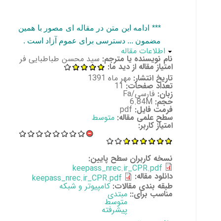
*** ادامه این متن در مقاله ای مصور با همین
مضمون ... دسترسی برای عموم آزاد است .
پنهان کن
اطلاعات مقاله
نام نویسنده یا مترجم:
سید محسن طباطبایی فر
امتیاز مقاله از دید ما:
تاریخ انتشار:
مهر ماه 1391
تعداد صفحات:
11
زبان:
فارسی/Fa
حجم:
6.84M
فرمت فایل:
pdf
سطح علمی مقاله:
متوسط
امتیاز کاربر:
نسخه کاربران سطح پایین:
keepass_nrec.ir_CPR.pdf
دانلود مقاله:
keepass_nrec.ir_CPR.pdf
طبقه بندی مقالات:
کامپیوتر و شبکه
مناسب برای::
مبتدی
متوسط
پیشرفته