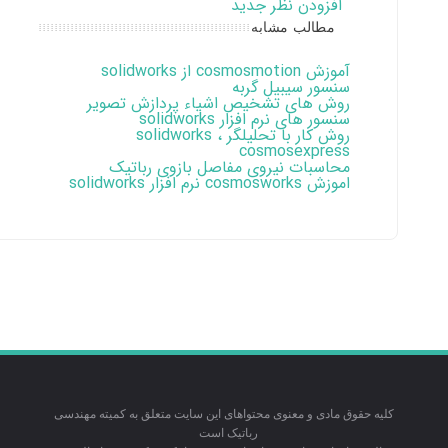
افزودن نظر جدید
مطالب مشابه
آموزش cosmosmotion از solidworks
سنسور سیبیل گربه
روش های تشخیص اشیاء پردازش تصویر
سنسور های نرم افزار solidworks
روش کار با تحلیلگر solidworks ،
cosmosexpress
محاسبات نیروی مفاصل بازوی رباتیک
اموزش cosmosworks نرم افزار solidworks
کلیه حقوق مادی و معنوی محتواهای این سایت متعلق به کمیته مهندسی
رباتیک است