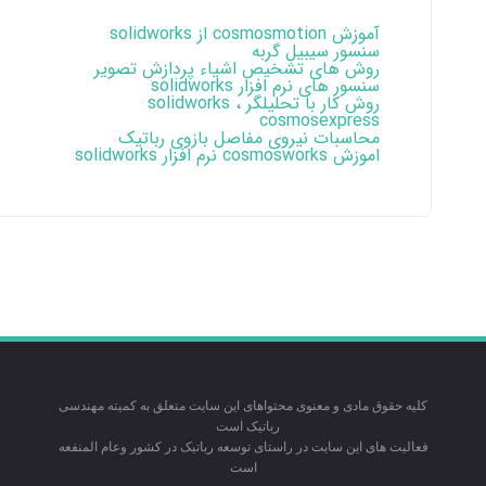
آموزش cosmosmotion از solidworks
سنسور سیبیل گربه
روش های تشخیص اشیاء پردازش تصویر
سنسور های نرم افزار solidworks
روش کار با تحلیلگر solidworks ،
cosmosexpress
محاسبات نیروی مفاصل بازوی رباتیک
اموزش cosmosworks نرم افزار solidworks
کلیه حقوق مادی و معنوی محتواهای این سایت متعلق به کمیته مهندسی
رباتیک است
فعالیت های این سایت در راستای توسعه رباتیک در کشور وعام المنفعه
است