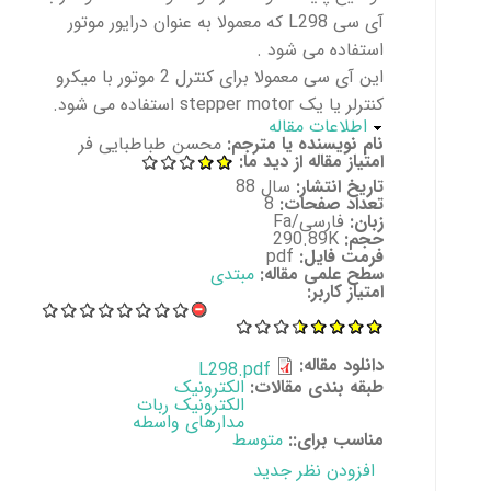
آی سی L298 که معمولا به عنوان درایور موتور
استفاده می شود .
این آی سی معمولا برای کنترل 2 موتور با میکرو
کنترلر یا یک stepper motor استفاده می شود.
پنهان کن
اطلاعات مقاله
نام نویسنده یا مترجم:
محسن طباطبایی فر
امتیاز مقاله از دید ما:
تاریخ انتشار:
سال 88
تعداد صفحات:
8
زبان:
فارسی/Fa
حجم:
290.89K
فرمت فایل:
pdf
سطح علمی مقاله:
مبتدی
امتیاز کاربر:
دانلود مقاله:
L298.pdf
طبقه بندی مقالات:
الکترونیک
الکترونیک ربات
مدارهای واسطه
مناسب برای::
متوسط
افزودن نظر جدید