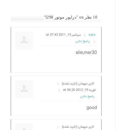
10 نظر on "درایور موتور l298"
sara
::
سپتامبر 19, 2011 at 07:43
::
پاسخ دادن
alie,mer30
کاربر میهمان (تایید نشده)
::
فوریه 19, 2012 at 06:20
::
پاسخ دادن
good
کاربر میهمان (تایید نشده)
::