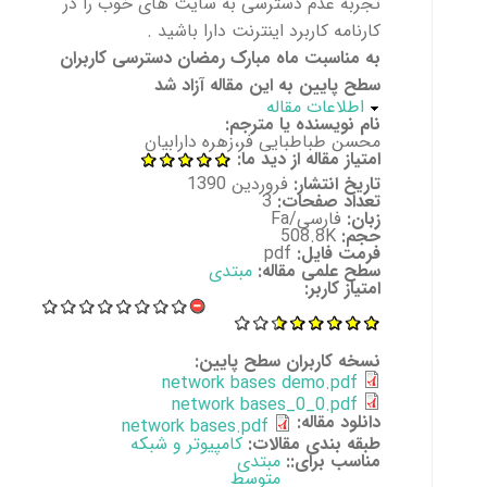
تجربه عدم دسترسی به سایت های خوب را در
کارنامه کاربرد اینترنت دارا باشید .
به مناسبت ماه مبارک رمضان دسترسی کاربران
سطح پایین به این مقاله آزاد شد
پنهان کن
اطلاعات مقاله
نام نویسنده یا مترجم:
محسن طباطبایی فر،زهره دارابیان
امتیاز مقاله از دید ما:
تاریخ انتشار:
فروردین 1390
تعداد صفحات:
3
زبان:
فارسی/Fa
حجم:
508.8K
فرمت فایل:
pdf
سطح علمی مقاله:
مبتدی
امتیاز کاربر:
نسخه کاربران سطح پایین:
network bases demo.pdf
network bases_0_0.pdf
دانلود مقاله:
network bases.pdf
طبقه بندی مقالات:
کامپیوتر و شبکه
مناسب برای::
مبتدی
متوسط