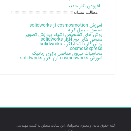
افزودن نظر جدید
مطالب مشابه
آموزش cosmosmotion از solidworks
سنسور سیبیل گربه
روش های تشخیص اشیاء پردازش تصویر
سنسور های نرم افزار solidworks
روش کار با تحلیلگر solidworks ،
cosmosexpress
محاسبات نیروی مفاصل بازوی رباتیک
اموزش cosmosworks نرم افزار solidworks
کلیه حقوق مادی و معنوی محتواهای این سایت متعلق به کمیته مهندسی
رباتیک است