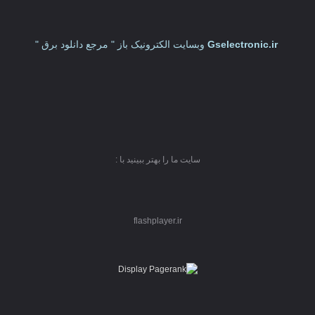
Gselectronic.ir
وبسایت الکترونیک باز " مرجع دانلود برق "
سایت ما را بهتر ببینید با :
flashplayer.ir