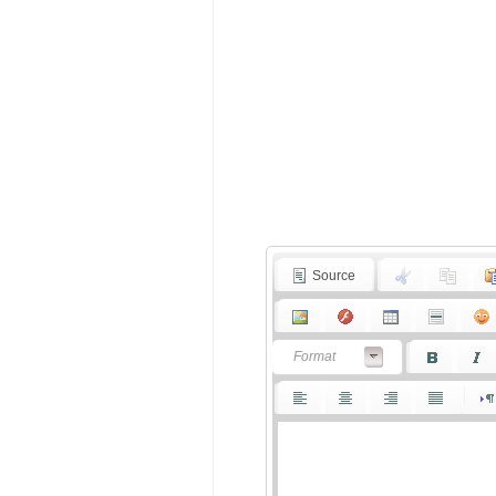
Source
Format