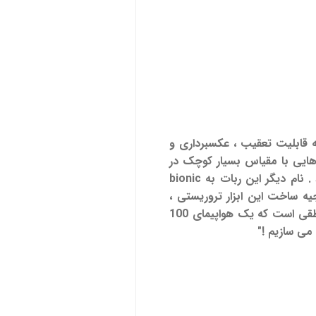
قابلیت تعقیب ، عکسبرداری و
رهایی با مقیاس بسیار کوچک در
 نام دیگر این ربات به
bionic
جیه ساخت این ابزار تروریستی ،
شیمون پرس : "جنگ در لبنان به ما ثابت کرد که ما نیاز به جنگ افزارهای کوچکتر داریم . این غیر منطقی است که یک هواپیمای 100
 می سازیم !"