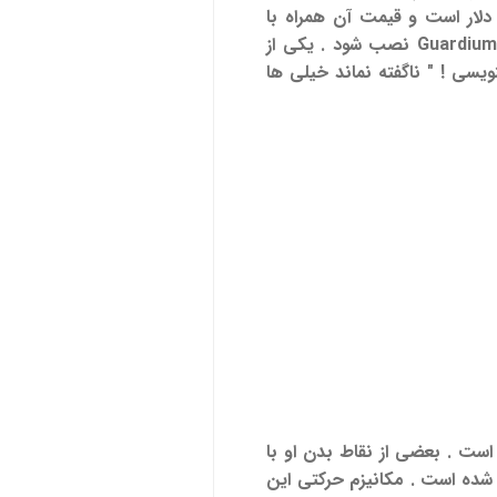
 صفحه نمایش خیلی بزرگ و یک joystick است . هزینه یک وسیله نقلیه به تنهایی 600,000 دلار است و قیمت آن همراه با
تجهیزات اپراتوری چند ملیون دلار اضافه خواهد شد و بستگی به تجهیزاتی دارد که برای کنترل روی Guardium نصب شود . یکی از
ویسی ! " ناگفته نماند خیلی ها
ست . بعضی از نقاط بدن او با
از فلز حلقوی ساخته شده است . مکانیزم حرکتی این