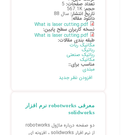
تعداد صفحات:
5
حجم:
567.1K
تاریخ انتشار:
سال 88
دانلود مقاله:
What is laser cutting.pdf
نسخه کاربران سطح پایین:
What is laser cutting.pdf
طبقه بندی مقالات:
مکانیک ربات
رباتیک
رباتیک صنعتی
مکانیک
مناسب برای::
مبتدی
افزودن نظر جدید
معرفی robotworks نرم افزار
solidworks
دو صفحه درباره ماژول robotworks
از نرم افزار solidworks ، افزونه ای