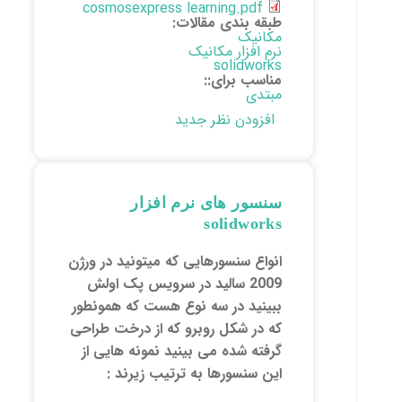
cosmosexpress learning.pdf
طبقه بندی مقالات:
مکانیک
نرم افزار مکانیک
solidworks
مناسب برای::
مبتدی
افزودن نظر جدید
سنسور های نرم افزار
solidworks
انواع سنسورھایی که میتونید در ورژن
2009 سالید در سرویس پک اولش
ببینید در سه نوع ھست که ھمونطور
که در شکل روبرو که از درخت طراحی
گرفته شده می بینید نمونه ھایی از
این سنسورھا به ترتیب زیرند :