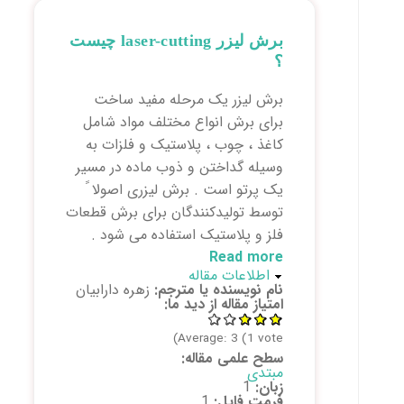
برش لیزر laser-cutting چیست
؟
برش لیزر یک مرحله مفید ساخت
برای برش انواع مختلف مواد شامل
کاغذ ، چوب ، پلاستیک و فلزات به
وسیله گداختن و ذوب ماده در مسیر
یک پرتو است .
برش لیزری اصولا ً
توسط تولیدکنندگان برای برش قطعات
فلز و پلاستیک استفاده می شود .
Read more
about برش لیزر laser-
پنهان کن
اطلاعات مقاله
cutting چیست ؟
نام نویسنده یا مترجم:
زهره دارابیان
امتیاز مقاله از دید ما:
Average:
3
(
1
vote)
سطح علمی مقاله:
مبتدی
زبان:
1
فرمت فایل:
1