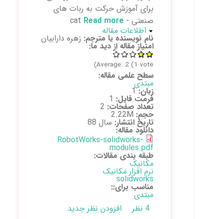
برای آموزش حرکت به ربات های
صنعتی - cat
Read more
about معرفی
پنهان کن
اطلاعات مقاله
robotworks
نام نویسنده یا مترجم:
زهره دارابیان
نرم افزار
امتیاز مقاله از دید ما:
solidworks
Average:
2
(
1
vote)
سطح علمی مقاله:
مبتدی
زبان:
1
فرمت فایل:
1
تعداد صفحات:
2
حجم:
2.22M
تاریخ انتشار:
سال 88
دانلود مقاله:
RobotWorks-solidworks-
modules.pdf
طبقه بندی مقالات:
مکانیک
نرم افزار مکانیک
solidworks
مناسب برای::
مبتدی
4 نظر
افزودن نظر جدید