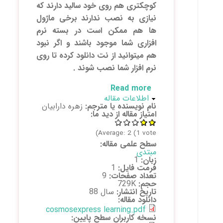
کوچکتری ھم روی خود سالید دارند که
نیازی به نصب ندارند برخی ماژول
ھا ھم ممکن است در بسته نرم
افزاری شما موجود باشند و اگر نبود
ھم میتوانید از نت دانلود کرده تا روی
نرم افزار شما نصب شوند .
Read more
about روش کار با تحلیلگر
پنهان کن
اطلاعات مقاله
solidworks ،
نام نویسنده یا مترجم:
زهره دارابیان
cosmosexpress
امتیاز مقاله از دید ما:
Average:
2
(
1
vote)
سطح علمی مقاله:
مبتدی
زبان:
1
فرمت فایل:
1
تعداد صفحات:
9
حجم:
729K
تاریخ انتشار:
سال 88
دانلود مقاله:
cosmosexpress learning.pdf
نسخه کاربران سطح پایین: