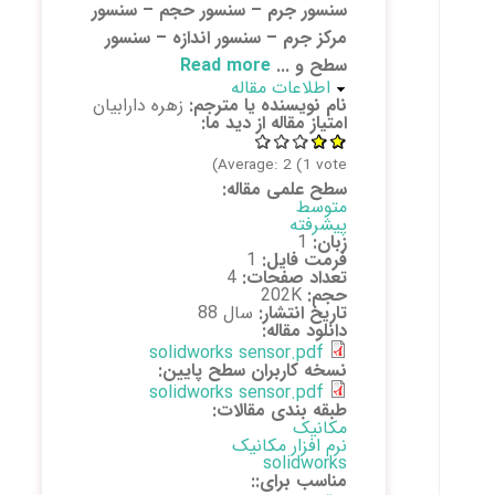
سنسور جرم – سنسور حجم – سنسور
مرکز جرم – سنسور اندازه – سنسور
سطح و ...
Read more
about سنسور
پنهان کن
اطلاعات مقاله
های نرم افزار
نام نویسنده یا مترجم:
زهره دارابیان
solidworks
امتیاز مقاله از دید ما:
Average:
2
(
1
vote)
سطح علمی مقاله:
متوسط
پیشرفته
زبان:
1
فرمت فایل:
1
تعداد صفحات:
4
حجم:
202K
تاریخ انتشار:
سال 88
دانلود مقاله:
solidworks sensor.pdf
نسخه کاربران سطح پایین:
solidworks sensor.pdf
طبقه بندی مقالات:
مکانیک
نرم افزار مکانیک
solidworks
مناسب برای::