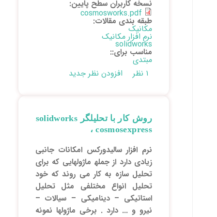
نسخه کاربران سطح پایین:
cosmosworks.pdf
طبقه بندی مقالات:
مکانیک
نرم افزار مکانیک
solidworks
مناسب برای::
مبتدی
۱ نظر
افزودن نظر جدید
روش کار با تحلیلگر solidworks
، cosmosexpress
نرم افزار سالیدورکس امکانات جانبی
زیادی دارد از جملھ ماژولھایی که برای
تحلیل سازه به کار می روند که خود
تحلیل انواع مختلفی مثل تحلیل
استاتیکی – دینامیکی – سیالات –
نیرو و ... دارد . برخی ماژولھا نمونه