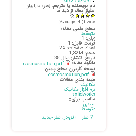
پنهان کن
اطلاعات مقاله
cosmosmotion
نام نویسنده یا مترجم:
زهره دارابیان
از solidworks
امتیاز مقاله از دید ما:
Average:
4
(
1
vote)
سطح علمی مقاله:
متوسط
زبان:
1
فرمت فایل:
1
تعداد صفحات:
24
حجم:
1.32M
تاریخ انتشار:
سال 88
دانلود مقاله:
cosmosmotion.pdf
نسخه کاربران سطح پایین:
cosmosmotion.pdf
طبقه بندی مقالات:
مکانیک
نرم افزار مکانیک
solidworks
مناسب برای::
مبتدی
متوسط
7 نظر
افزودن نظر جدید