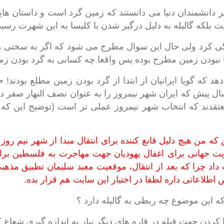
دانشمندان دنیا می دانستند که زمین گرد است و داستان ه
بلکه گالیله به دلیل درگیر شدن با کلیسا به این شهرت رسید
ن 1564 تا 1642 زندگی کرد ولی حال این سوال مطرح می شود که اگر به س
هد که گویا ایرانیان از ابتدا از گرد بودن زمین مطلع بودند
 است که بیش از 3730 سال پیش که ایران شهر نیمروز را به عنوان نصف النهار
قدند که انتخاب شهر نیمروز عملی تر است (توضیح این که اخ
توجه به این که من هیچ دلیل قانع کننده برای انتقال مبدا از شهر نیم ر
یت جهانی برای اغفال یهودیان جهت مهاجرت به فلسطین برا
داد چرا که بعد از انتقال، موقعیت معبد سلیمان تطبیق مذهبی
طلاعاتی داره لطفا در اختیار این سایت هم قرار بده.
این موضوع چه ربطی به گالیله دارد ؟
ردن جهت قبله در قاره های دیگر نیاز به اندازه گیری شعاع کر