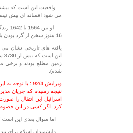
واقعیت این است که بیشتر 
می شود افسانه ای بیش نیست 
او بی
16 هنوز سخن از گرد بودن یا نبودن زمین مطرح بوده پس واقعا چه کسانی به گرد بودن زمین پی بردند ؟
یافته های تاریخی نشان می د
این
زمین مطلع بودند و برخی معت
شده).
ویرایش 92/4 : با 
نتیجه رسیدم که جریان مدیر
اسرائیل این انتقال را صورت 
کرد. اگر کسی در این خصوص ا
اما سوال بعدی این است که 
دانشمندان اسلام برای پیدا ک