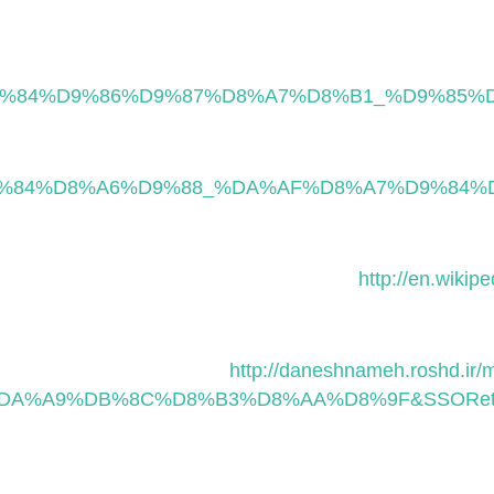
8%A7%D9%84%D9%86%D9%87%D8%A7%D8%B1_%D9%8
B%8C%D9%84%D8%A6%D9%88_%DA%AF%D8%A7%D9%8
http://en.wikipe
http://daneshnameh.roshd.ir
%A9%DB%8C%D8%B3%D8%AA%D8%9F&SSOReturn