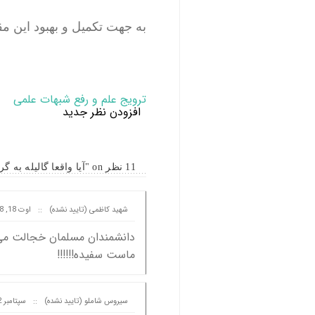
به جهت تکمیل و بهبود این م
ترویج علم و رفع شبهات علمی
افزودن نظر جدید
11 نظر on "آیا واقعا گالیله به گرد بودن زمین پی برد ؟"
شهید کاظمی (تایید نشده)
::
اوت 18, 2018 at 10:40
دانشمندان مسلمان خجالت می 
ماست سفیده!!!!!!
سیروس شاملو (تایید نشده)
::
سپتامبر 02, 2016 at 07:21