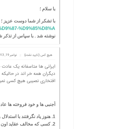
با سلام ؛
با تشکر از شما دوست عزیز ؛ م
%D9%87-%D9%85%D8%A...
نوشته شد . با سپاس از تذکر ش
هیچ کس (تایید نشده)
::
نوامبر 19, 2013 at 21:21
ایرانی ها متاسفانه یک عادت خ
دیگران همه خر اند در حالیکه 
افتخاری نصیبی هیچ کسی نمیشو
اَجنبی ها و خود فروخته ها عا
1. هنوز یاد نگرفتند با استدلال و سند نظری رو مطرح کنند ؛
2. کسی که مخالف عقاید اون ه