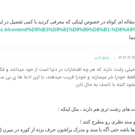
قاله ای کوتاه در خصوص لینکی که معرفی کردید با کمی تفصیل در اینج
nrec.ir/content/%D8%B3%D9%81%D9%80%D8%B1-%D8%A8
ما
::
پاسخ دادن
یلی زشت دارند که هر چه افتخارات در دنیا است از خود میدانند و فکر
فقط خودرا خر میسازند و خودرا فریب میدهند، با این ادعا ها ی بی سر
د البته با تاسف به حال تان.
دت های زشت تری هم دارند ، مثل اینکه :
ا باشه حتی اگه با سند و مدرک براشون حرف بزنه از کوره در میرن ( تنه