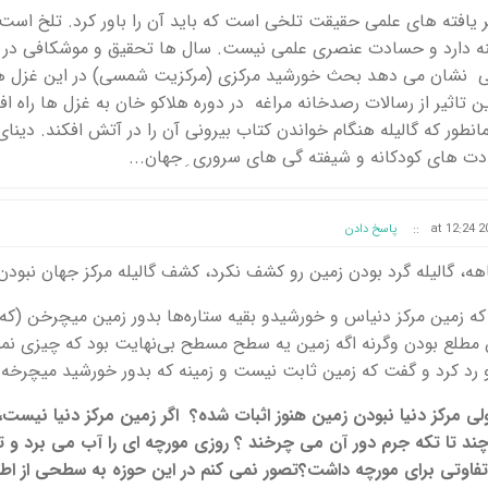
یافته های علمی حقیقت تلخی است که باید آن را باور کرد. تلخ است
 دارد و حسادت عنصری علمی نیست. سال ها تحقیق و موشکافی در 
 نشان می دهد بحث خورشید مرکزی (مرکزیت شمسی) در این غزل ها
ثیر از رسالات رصدخانه مراغه در دوره هلاکو خان به غزل ها راه افته
ور که گالیله هنگام خواندن کتاب بیرونی آن را در آتش افکند. دینای 
ت های کودکانه و شیفته گی های سروری ِ جهان...
::
پاسخ دادن
 گالیله گرد بودن زمین رو کشف نکرد، کشف گالیله مرکز جهان نبودن
که زمین مرکز دنیاس و خورشیدو بقیه ستاره‌ها بدور زمین میچرخن (ک
ن مطلع بودن وگرنه اگه زمین یه سطح مسطح بی‌نهایت بود که چیزی 
رو رد کرد و گفت که زمین ثابت نیست و زمینه که بدور خورشید میچرخه.
لی مرکز دنیا نبودن زمین هنوز اثبات شده؟ اگر زمین مرکز دنیا نیست، 
د تا تکه جرم دور آن می چرخند ؟ روزی مورچه ای را آب می برد و ت
 تفاوتی برای مورچه داشت؟تصور نمی کنم در این حوزه به سطحی از اطم