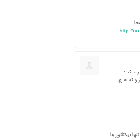
ا :
http://
 میکنند
 و ته هیچ
ا دیکتاتور ها