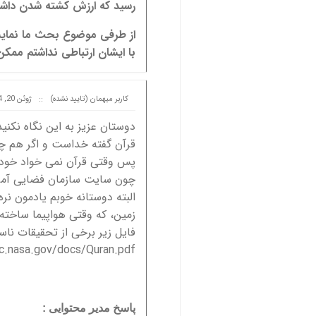
رسید که ارزش کشته شدن داشت
از طرفی موضوع بحث ما نمایش
با ایشان ارتباطی نداشتم ممک
کاربر میهمان (تایید نشده)
::
ژوئن 20, 2014 at 08:33
دوستان عزیز به این نگاه نکنی
قرآن گفته خداست و اگر هم چیز
پس وقتی قرآن نمی خواد خودشو
چون سایت سازمان فضایی آمری
البته دوستانه خوبم یادمون نر
زمین، که وقتی هواپیما ساخته
فایل زیر برخی از تحقیقات ناس
fc.nasa.gov/docs/Quran.pdf
پاسخ مدیر محتوایی :