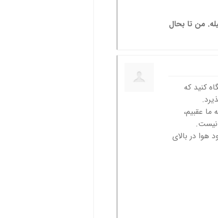
ه. من تا بحال
اه کنید که
یرد.
ما عقبیم،
 نیست.
 هوا در بالای