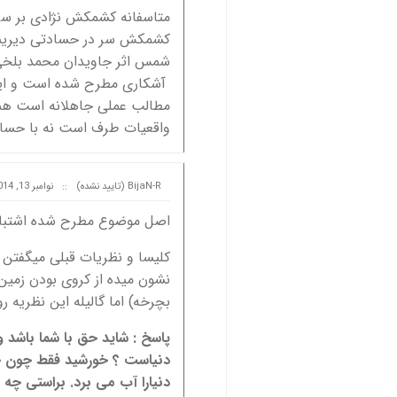
متاسفانه کشمکش نژادی بر سر 
کشمکش سر در حسادتی دیرینه
شمس اثر جاویدان محمد بلخی
آشکاری مطرح شده است و این تا
مطالب عملی جاهلانه است همانط
واقعیات طرف است نه با حساد
BijaN-R (تایید نشده)
::
نوامبر 13, 2014 at 12:24
اصل موضوع مطرح شده اشتباهه،
کلیسا و نظریات قبلی میگفتن 
نشون میده از کروی بودن زمی
بچرخه) اما گالیله این نظریه 
پاسخ : شاید حق با شما باشد و
دنیاست ؟ خورشید فقط چون چن
دنیارا آب می برد. براستی چه