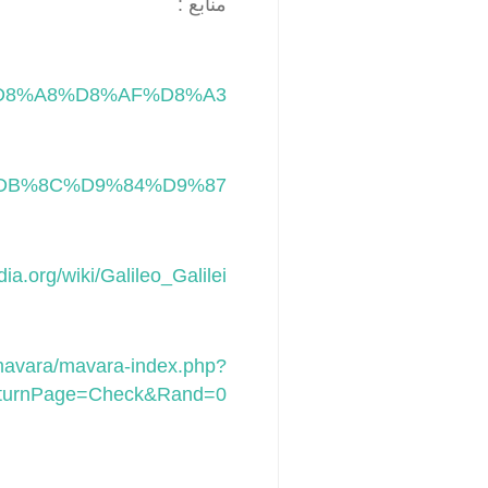
منابع :
5%D8%A8%D8%AF%D8%A3
4%DB%8C%D9%84%D9%87
dia.org/wiki/Galileo_Galilei
/mavara/mavara-index.php?
Page=Check&Rand=0