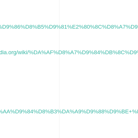
.org/wiki/%D9%86%D8%B5%D9%81%E2%80%8C%D
wikipedia.org/wiki/%DA%AF%D8%A7%D9%84%D
AA%D9%84%D8%B3%DA%A9%D9%88%D9%BE+%DA