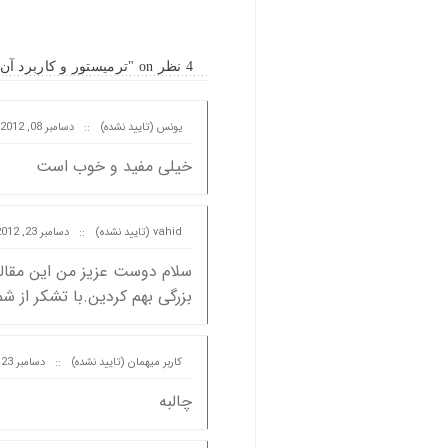
4 نظر on "ترمیستور و کاربرد آن"
یونس (تایید نشده)
::
دسامبر 08, 2012 at 18:56
خیلی مفید و خوب است
vahid (تایید نشده)
::
دسامبر 23, 2012 at 04:34
سلام دوست عزیز من این مقاله 
بزرگی بهم کردین.با تشکر از شم
کاربر میهمان (تایید نشده)
::
دسامبر 23, 2012 at 07:27
چالبه