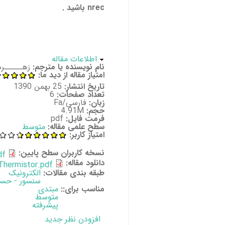
nrec باشید .
پنهان کن
اطلاعات مقاله
نام نویسنده یا مترجم:
زهـــــره 
امتیاز مقاله از دید ما:
تاریخ انتشار:
25 بهمن 1390
تعداد صفحات:
6
زبان:
فارسی/Fa
حجم:
4.91M
فرمت فایل:
pdf
سطح علمی مقاله:
متوسط
امتیاز کاربر:
نسخه کاربران سطح پایین:
df
دانلود مقاله:
 Thermistor.pdf
طبقه بندی مقالات:
الکترونیک
سنسور - حسگ
مناسب برای::
مبتدی
متوسط
پیشرفته
افزودن نظر جدید