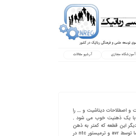
آموزشگاه مجازی
آرشیو مقالات
اکید بر نوع ntc می پردازد . نحوه محاسبات و اصطلاحات دیتاشیت و ... را
.. با یک ذهنیت خوب می شود .
یگر این قطعه که کمتر به ذهن
مخاطب می رسد نیز توصیه می شود . لازم به ذکر است چندی بعد از این مقاله منتظر پروژه کنترلر دما توسط avr و ترمیستور ntc در