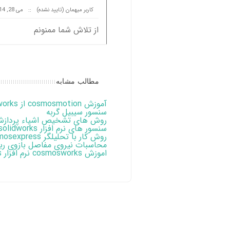
کاربر میهمان (تایید نشده)
::
می 28, 2014 at 19:47
از تلاش شما ممنونم
مطالب مشابه
آموزش cosmosmotion از solidworks
سنسور سیبیل گربه
روش های تشخیص اشیاء پردازش
سنسور های نرم افزار solidworks
روش کار با تحلیلگر solidworks ، cosmosexpress
محاسبات نیروی مفاصل بازوی رب
اموزش cosmosworks نرم افزار solidworks