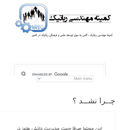
چــرا نشــد ؟
این محتوا صرفا جهت مدیریت دانش هنوز در