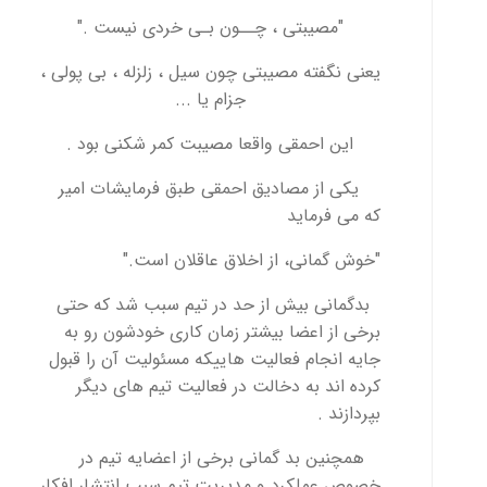
"مصيبتى ، چــون بـی خردى نيست ."
یعنی نگفته مصیبتی چون سیل ، زلزله ، بی پولی ،
جزام یا ...
این احمقی واقعا مصیبت کمر شکنی بود .
یکی از مصادیق احمقی طبق فرمایشات امیر
که می فرماید
"خوش گمانى، از اخلاق عاقلان است."
بدگمانی بیش از حد در تیم سبب شد که حتی
برخی از اعضا بیشتر زمان کاری خودشون رو به
جایه انجام فعالیت هاییکه مسئولیت آن را قبول
کرده اند به دخالت در فعالیت تیم های دیگر
بپردازند .
همچنین بد گمانی برخی از اعضایه تیم در
خصوص عملکرد و مدیریت تیم سبب انتشار افکار