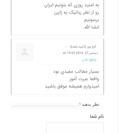
به امنید روزی که بتونیم ایران
رو از نظر رباتیک به ژاپن
برسونیم
انشا الله.
کرم پور (تایید نشده)
::
دسامبر 27, 2014 at 19:53
::
پاسخ دادن
بسیار مطالب مفیدی بود
واقعا عبرت آموز
امیدوارم همیشه موفق باشید
نظر بدهید !
نام شما