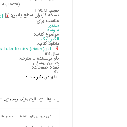
:
4
(
1
vote)
حجم:
1.96M
نسخه کاربران سطح پائین:
df
مناسب برای::
مبتدی
متوسط
موضوع کتاب:
الکترونیک
دانلود کتاب:
al electronics (civick).pdf
سال 88
نام نویسنده یا مترجم:
حسین یوسفی
تعداد صفحات:
42
افزودن نظر جدید
5 نظر on "الکترونیک مقدماتی"
کاربر میهمان (تایید نشده)
::
دسامبر 26, 2012 at 21:35