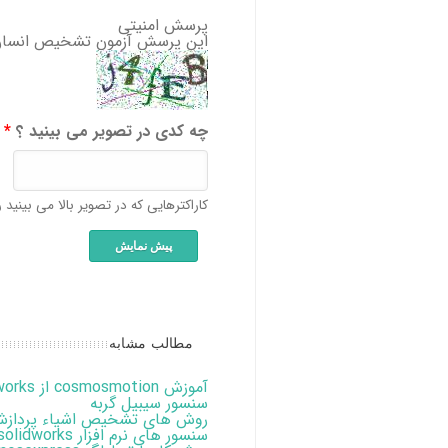
پرسش امنیتی
این پرسش آزمون تشخیص انسان 
چه کدی در تصویر می بینید ؟
*
کاراکترهایی که در تصویر بالا می بینید را
مطالب مشابه
آموزش cosmosmotion از solidworks
سنسور سیبیل گربه
روش های تشخیص اشیاء پردازش
سنسور های نرم افزار solidworks