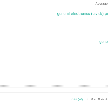
Average
general electronics (civick).p
gener
::
پاسخ دادن