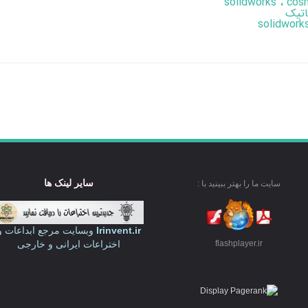
اتیک
سایر لینک ها
سایت ما را بهتر ببینید با :
Irinvent.ir
وبسایت مرجع ابداعات و
اختراعات ایرانی و خارجی
flashplayer.ir