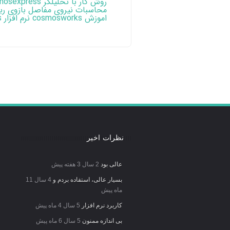
روش کار با تحلیلگر solidworks ، cosmosexpress
محاسبات نیروی مفاصل بازوی رب
اموزش cosmosworks نرم افزار solidworks
نظرات اخیر
عالی بود
2 سال 3 هفته پیش
بسیار عالی، استفاده بردم و
4 سال 11
ماه پیش
کاربرد نرم افزار
5 سال 4 ماه پیش
بی اندازه ممنون
5 سال 6 ماه پیش