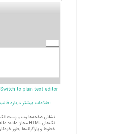
Switch to plain text editor
اطلاعات بیشتر درباره قالب
نشانی صفحه‌ها وب و پست الکترو
تگ‌های HTML مجاز: <a> <em> <strong> <cite> <blockquote> <code> <ul> <ol> <li> <dl> <dt> <dd>
خطوط و پاراگراف‌ها بطور خودکار