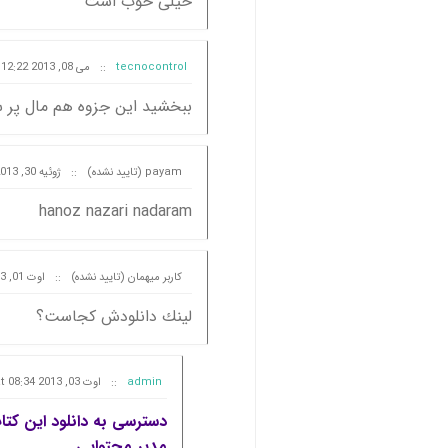
خیلی خوب است
tecnocontrol
::
می 08, 2013 at 12:22
ببخشید این جزوه هم مال پر 
payam (تایید نشده)
::
ژوئیه 30, 2013 at 11:18
hanoz nazari nadaram
کاربر میهمان (تایید نشده)
::
اوت 01, 2013 at 17:32
لينك دانلودش كجاست؟
admin
::
اوت 03, 2013 at 08:34
دسترسی به دانلود این کتاب
مدیر محتوایی