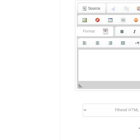
Source
Format