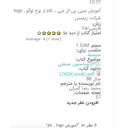
15:37
آموزش مینی پی ال سی ، plc از نوع لوگو , logo
شرکت زیمنس
زبان:
فارسی/Fa
امتیاز کتاب از دید ما:
Average:
4
(
1
vote)
حجم:
1.53M
مناسب برای::
متوسط
موضوع کتاب:
PLC,اتوماسیون صنعتی
دانلود کتاب:
LOGO(civick).pdf
سال 88
نام نویسنده یا مترجم:
محمد رضا گمرکی
تعداد صفحات:
57
افزودن نظر جدید
8 نظر on "آموزش plc , logo"