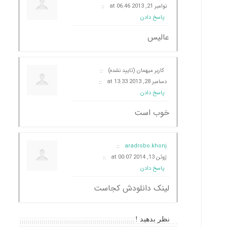
نوامبر 21, 2013 at 06:46
::
پاسخ دادن
عالیس
کاربر میهمان (تایید نشده)
::
دسامبر 28, 2013 at 13:33
::
پاسخ دادن
خوب است
::
aradrobo.khonj
ژوئن 13, 2014 at 00:07
::
پاسخ دادن
لینک دانلودش کجاست
نظر بدهید !