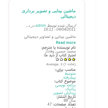
ماشین بینایی و تصویر برداری
دیجیتالی
ارسال شده توسط
admin
در د.,
04/04/2011 - 16:11
ماشین بینایی و تصاویر دیجیتالی
Read more
about ماشین بینایی و
نام نویسنده یا مترجم:
تصویر برداری دیجیتالی
محمد حسین وفادار
امتیاز کتاب از دید ما:
Average:
3
(
1
vote)
مناسب برای::
متوسط
پیشرفته
موضوع کتاب:
برنامه نویسی
رباتیک
پردازش تصویر
تاریخ انتشار:
سال 88
تعداد صفحات:
47