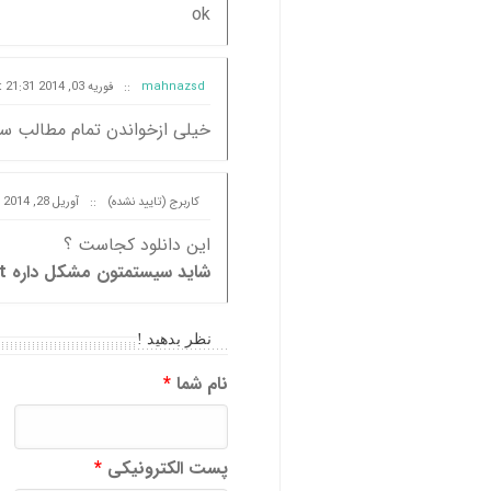
ok
mahnazsd
::
فوریه 03, 2014 at 21:31
خیلی ازخواندن تمام مطالب س
کاربرج (تایید نشده)
::
آوریل 28, 2014 at 06:43
این دانلود کجاست ؟
شاید سیستمتون مشکل داره save as target یا save as link کن
نظر بدهید !
نام شما
*
پست الکترونیکی
*