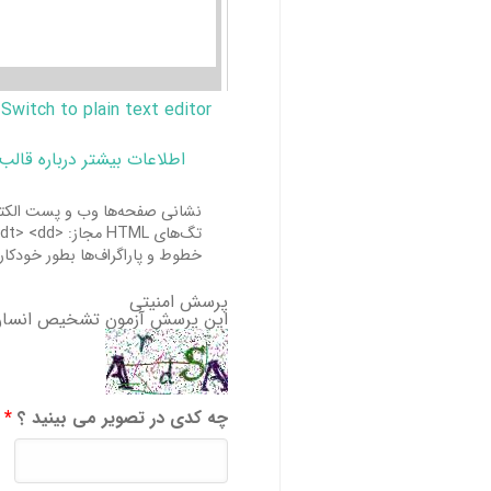
Switch to plain text editor
اطلاعات بیشتر درباره قالب
نشانی صفحه‌ها وب و پست الکترو
تگ‌های HTML مجاز: <a> <em> <strong> <cite> <blockquote> <code> <ul> <ol> <li> <dl> <dt> <dd>
خطوط و پاراگراف‌ها بطور خودکار
پرسش امنیتی
این پرسش آزمون تشخیص انسان 
چه کدی در تصویر می بینید ؟
*