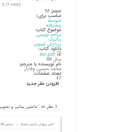
:
3
(
1
vote)
حجم:
M
مناسب برای::
متوسط
پیشرفته
موضوع کتاب:
برنامه نویسی
رباتیک
پردازش تصویر
دانلود کتاب:
bm.pdf
سال 88
نام نویسنده یا مترجم:
محمد حسین وفادار
تعداد صفحات:
47
افزودن نظر جدید
3 نظر on "ماشین بینایی و تصویر برداری دیجیتالی"
کاربر میهمان (تایید نشده)
::
دسامبر 28, 2012 at 20:00