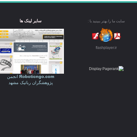
سایر لینک ها
سایت ما را بهتر ببینید با :
flashplayer.ir
Roboticngo.com
انجمن
پژوهشگران رباتیک مشهد