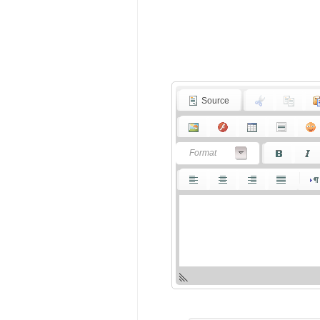
Source
Format