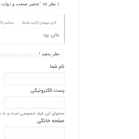
۱ نظر on "تحقیر صنعت و دولت با سامانه ضعیف مالیاتی"
کاربر میهمان (تایید نشده)
::
سپتامبر 16, 2014 at 21:57
عالی بود
نظر بدهید !
نام شما
پست الکترونیکی
محتوای این فیلد خصوصی است و به ص
صفحه خانگی