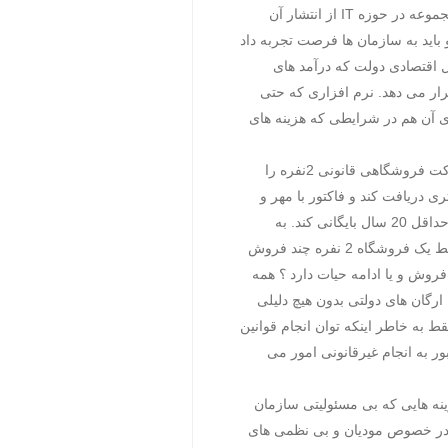
کشور به عنوان دستگاه برگزیده در سومین جشنواره ملی ارتباطات و فناوری اطلاعات" و همچنین کم تجربگی این مجموعه در حوزه IT از انتشار آن
 باید به سازمان ها فرصت تجربه داد
ل اقتصادی دولت که درآمد های
رار می دهد. نرم افزاری که حتی
ری آن هم در شرایطی که هزینه های
برای مثال یک شرکت فروشگاهی قانونی 2نفره را
ی دریافت کند و فاکتور با مهر و
سربرگ در 3 نسخه صادر کرده و ثبت سند در دفتر روزنامه و کل صورت دهد. سپس فاکتور را در اتاق بایگانی برای حداقل 20 سال بایگانی کند. به
صورت ماهیانه امور مالیاتی ، بیمه ، ارزش افزوده و ... را انجام داده و گزارشات مربوطه را ارسال کند. با این شرایط یک فروشگاه 2 نفره چند فروش
روش و یا ادامه حیات دارد ؟ همه
رگان های دولتی بدون هیچ دلیلی
 به خاطر اینکه توان انجام قوانین
ر به انجام غیرقانونی امور می
نه هایی که بی مسئولیتی سازمان
ت در خصوص مودیان و بی نظمی های