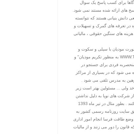
 گاها برای کسب پاسخ یک سوال
خ های ارائه شده مستند نمی شود.
 دانش بنیانی هستند که نتوانسته
ژه در تعرفه های گمرک و تسهیلات و
 هزینه های سنگین حقوقی ، مالیاتی
 صورت مودیان با سیلی و سکوت و
حمایت از دولت نه تنها ارج نهاده نمی شود بلکه منجر به استفاده از ادبیاتی همچون "راه اندازی سامانه WWW.TAX.GOV.IR به منظور تکريم موديان" و
ی منحصربه فردی برای جستجو در
ه می شود که در بسیاری از مراکز
وهین به مدرس تلقی می شود .
د ولی ... مسئولین بهتر است زیر
از شرکت های نوپا به دلیل نداشتن
توان رقابت و ادامه فعالیت به علت فشار سازمان مالیاتی پس از دوره ای کوتاه دچار رکود شده و اعلام انحلال می کنند . بطور مثال در تیر ماه 1393
مار از طریق سایت روزنامه رسمی کشور به
 وضع طاقت فرسا انجام امور اداری
انون را دور می زنند و از مالیات