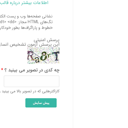
اطلاعات بیشتر درباره قالب
نشانی صفحه‌ها وب و پست الکترو
تگ‌های HTML مجاز: <a> <em> <strong> <cite> <blockquote> <code> <ul> <ol> <li> <dl> <dt> <dd>
خطوط و پاراگراف‌ها بطور خودکار
پرسش امنیتی
این پرسش آزمون تشخیص انسان 
چه کدی در تصویر می بینید ؟
*
کاراکترهایی که در تصویر بالا می بینید را