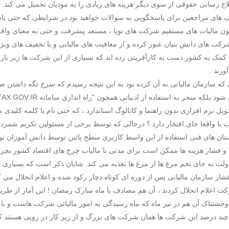
اع رسانی حقوقی از سوی دیگر هزینه های زیادی را به مودیان تحمیل می کند.
های مراجعین برای پاسخگویی به سوالات خواهید بود در شرایطی که حتی پاس
نون مالیات های مستقیم شرکت های نوپا ، مستعد پیشرفت و حتی به معنای واقعی
شرکت های دانش بنیان عبور کرده و از معافیت های مالیاتی و یا تخفیف های وی
ی کمک به کشور دست به کارآفرینی زده اند که بسیاری از این شرکت ها زیر بار
رند .
تی که سازمان مالیاتی به آن کرده بود به این نتیجه رسیدم که سرخ نگه داشتن
حویل نرم افزاری بدون راهنما و کاتالوگ استاندارد ، که حتی نام یا کلمه کلید
ست یا واقعا جای افتخار دارد ؟ درحالی که توسط برخی از مسئولین تکریم شمرد
تان های فنی استفاده از این واسط کاربری سطح پائین توسط دانش آموزان ت
 و فشار هزینه ها ممکن است برای مدتی با مالیات چرخ های اقتصاد کشور بچرخ
 دولت به جای تخم مرغ ها از مرغ ها تغذیه می کند. شایان ذکر است که بسیاری 
همین امسال نزدیک به 300 شرکت اعلام انحلال کردند ، آن هم مصادف با ماه مبارک رمضان ! این آ
وحشتناک آن هم در تیر ماه که ماه رسیدگی به امور مالیاتی شرکت هاست و با
چند درصد این شرکت ها همان شرکت های بزرگ و از زیر کار در رویی هستند که ق